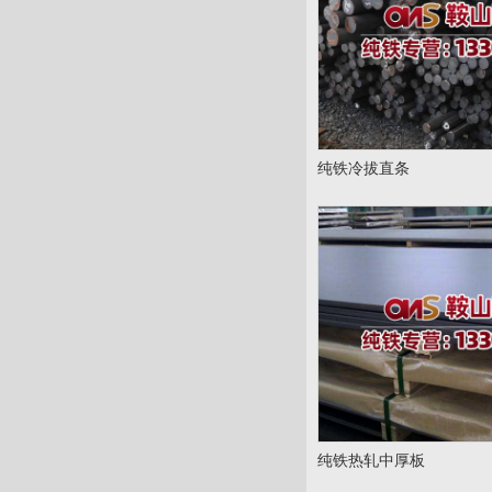
纯铁冷拔直条
纯铁热轧中厚板